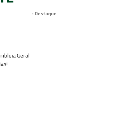
· Destaque
embleia Geral
iva!